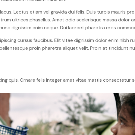
 lacus. Lectus etiam vel gravida dui felis. Duis turpis mauris p
 rutrum ultrices phasellus. Amet odio scelerisque massa dolor a
nt nunc dignissim enim neque. Dui laoreet pharetra eros commo
piscing cursus faucibus. Elit vitae dignissim dolor enim nibh r
pellentesque proin pharetra aliquet velit. Proin at tincidunt 
cing quis. Ornare felis integer amet vitae mattis consectetur 