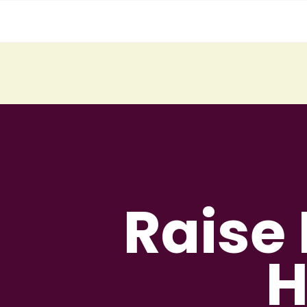
Raise
H