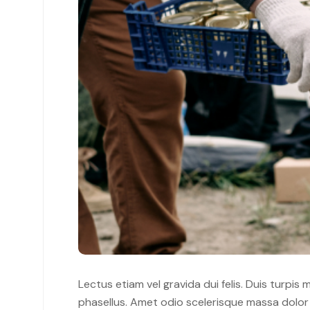
Lectus etiam vel gravida dui felis. Duis turpis
phasellus. Amet odio scelerisque massa dolor a