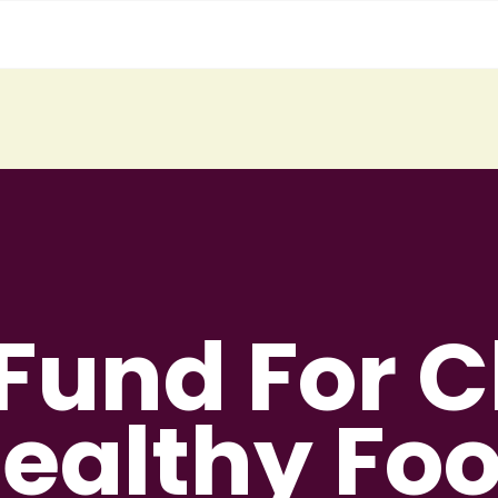
 Fund For C
ealthy Fo