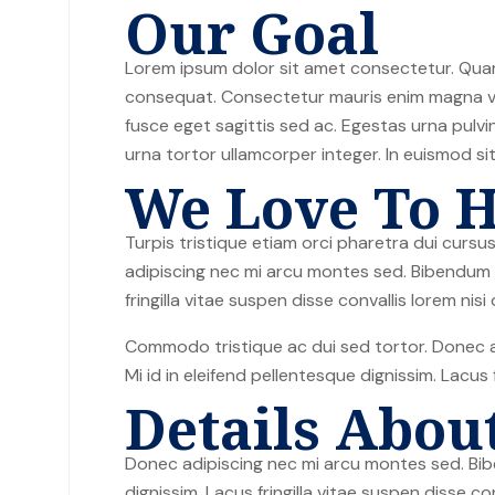
Our Goal
Lorem ipsum dolor sit amet consectetur. Quam
consequat. Consectetur mauris enim magna vel 
fusce eget sagittis sed ac. Egestas urna pulv
urna tortor ullamcorper integer. In euismod s
We Love To H
Turpis tristique etiam orci pharetra dui cur
adipiscing nec mi arcu montes sed. Bibendum sc
fringilla vitae suspen disse convallis lorem nisi 
Commodo tristique ac dui sed tortor. Donec a
Mi id in eleifend pellentesque dignissim. Lacus f
Details Abou
Donec adipiscing nec mi arcu montes sed. Bibe
dignissim. Lacus fringilla vitae suspen disse con