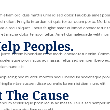
 etiam orci duis mattis urna id sed dolor. Faucibus amet po
nullam. Fringilla interdum ut quis tortor quam porta. Morbi s
inar a arcu aliquet. Lacus feugiat amet euismod consectetur te
it et magna dolor tempor tellus. Amet dui malesuada velit mo
elp Peoples.
sus justo. Lorem bibendum nunc morbi consectetur enim. Commo
elerisque proin lacus ac massa. Tellus sed semper libero eu. M
diam nunc elit.
dipiscing nec mi arcu montes sed. Bibendum scelerisque proin
ringilla vitae suspen disse convallis lorem nisi diam nunc elit.
t The Cause
ndum scelerisque proin lacus ac massa. Tellus sed semper libe
vallis lorem nisi diam nunc elit.