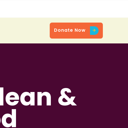
Donate Now
Donate Now
lean &
od