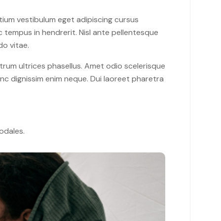
retium vestibulum eget adipiscing cursus
c tempus in hendrerit. Nisl ante pellentesque
do vitae.
utrum ultrices phasellus. Amet odio scelerisque
nunc dignissim enim neque. Dui laoreet pharetra
sodales.