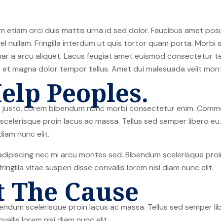
 etiam orci duis mattis urna id sed dolor. Faucibus amet po
nullam. Fringilla interdum ut quis tortor quam porta. Morbi s
inar a arcu aliquet. Lacus feugiat amet euismod consectetur te
it et magna dolor tempor tellus. Amet dui malesuada velit mo
elp Peoples.
sus justo. Lorem bibendum nunc morbi consectetur enim. Commo
elerisque proin lacus ac massa. Tellus sed semper libero eu. M
diam nunc elit.
dipiscing nec mi arcu montes sed. Bibendum scelerisque proin
ringilla vitae suspen disse convallis lorem nisi diam nunc elit.
t The Cause
ndum scelerisque proin lacus ac massa. Tellus sed semper libe
vallis lorem nisi diam nunc elit.