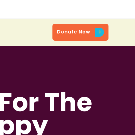
Donate Now
Donate Now
For The
appy