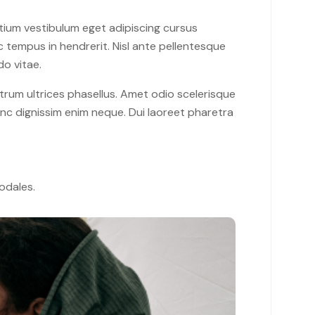
retium vestibulum eget adipiscing cursus
c tempus in hendrerit. Nisl ante pellentesque
do vitae.
utrum ultrices phasellus. Amet odio scelerisque
nunc dignissim enim neque. Dui laoreet pharetra
sodales.