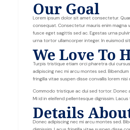
Our Goal
Lorem ipsum dolor sit amet consectetur. Quam
consequat. Consectetur mauris enim magna vel 
fusce eget sagittis sed ac. Egestas urna pulv
urna tortor ullamcorper integer. In euismod s
We Love To H
Turpis tristique etiam orci pharetra dui cur
adipiscing nec mi arcu montes sed. Bibendum sc
fringilla vitae suspen disse convallis lorem nisi 
Commodo tristique ac dui sed tortor. Donec a
Mi id in eleifend pellentesque dignissim. Lacus f
Details Abou
Donec adipiscing nec mi arcu montes sed. Bibe
dignissim. Lacus fringilla vitae suspen disse con