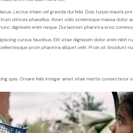
 lacus. Lectus etiam vel gravida dui felis. Duis turpis mauris p
 rutrum ultrices phasellus. Amet odio scelerisque massa dolor a
nt nunc dignissim enim neque. Dui laoreet pharetra eros commo
piscing cursus faucibus. Elit vitae dignissim dolor enim nibh r
pellentesque proin pharetra aliquet velit. Proin at tincidunt 
cing quis. Ornare felis integer amet vitae mattis consectetur 