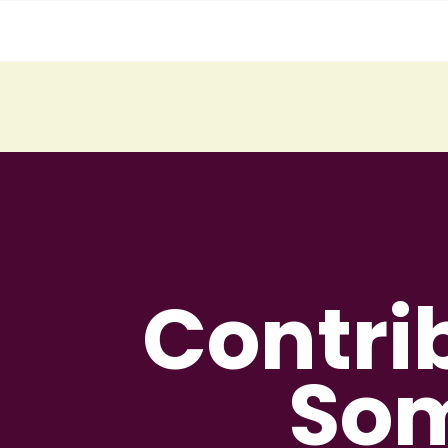
Contri
Som