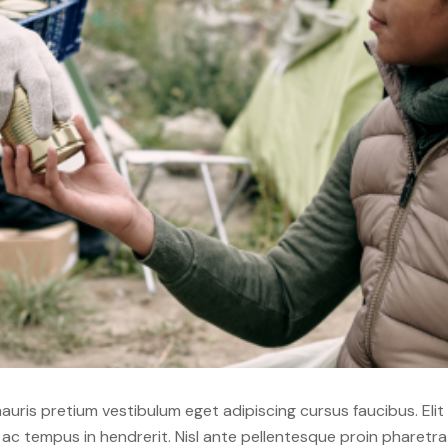
 mauris pretium vestibulum eget adipiscing cursus faucibus. Elit
c tempus in hendrerit. Nisl ante pellentesque proin pharetra a