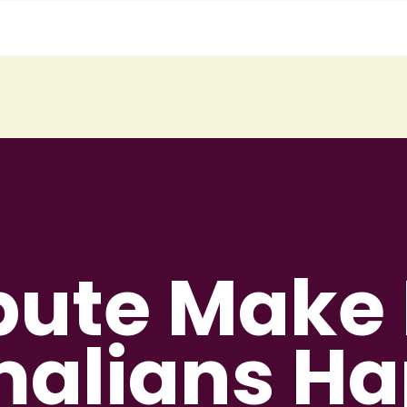
bute Make 
alians H