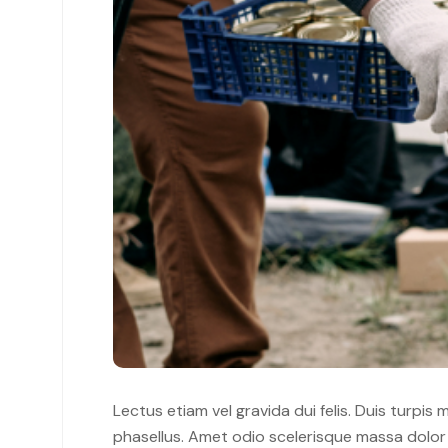
Lectus etiam vel gravida dui felis. Duis turpis
phasellus. Amet odio scelerisque massa dolor a